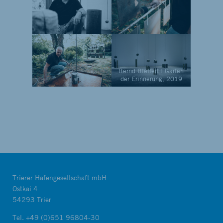
Bernd Bleffert I Garten
der Erinnerung, 2019
Trierer Hafengesellschaft mbH
Ostkai 4
54293 Trier
Tel.
+49 (0)651 96804-30